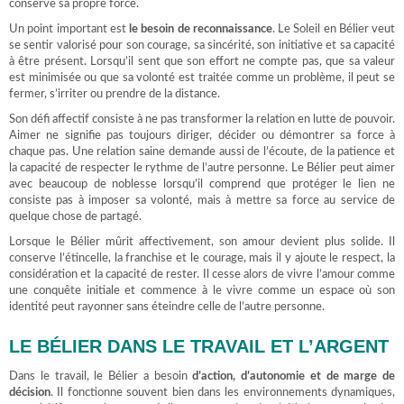
conserve sa propre force.
Un point important est
le besoin de reconnaissance
. Le Soleil en Bélier veut
se sentir valorisé pour son courage, sa sincérité, son initiative et sa capacité
à être présent. Lorsqu’il sent que son effort ne compte pas, que sa valeur
est minimisée ou que sa volonté est traitée comme un problème, il peut se
fermer, s’irriter ou prendre de la distance.
Son défi affectif consiste à ne pas transformer la relation en lutte de pouvoir.
Aimer ne signifie pas toujours diriger, décider ou démontrer sa force à
chaque pas. Une relation saine demande aussi de l’écoute, de la patience et
la capacité de respecter le rythme de l’autre personne. Le Bélier peut aimer
avec beaucoup de noblesse lorsqu’il comprend que protéger le lien ne
consiste pas à imposer sa volonté, mais à mettre sa force au service de
quelque chose de partagé.
Lorsque le Bélier mûrit affectivement, son amour devient plus solide. Il
conserve l’étincelle, la franchise et le courage, mais il y ajoute le respect, la
considération et la capacité de rester. Il cesse alors de vivre l’amour comme
une conquête initiale et commence à le vivre comme un espace où son
identité peut rayonner sans éteindre celle de l’autre personne.
LE BÉLIER DANS LE TRAVAIL ET L’ARGENT
Dans le travail, le Bélier a besoin
d’action, d’autonomie et de marge de
décision
. Il fonctionne souvent bien dans les environnements dynamiques,