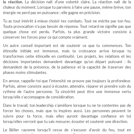
la réaction
. La décision naît d’une volonté claire. La réaction naît de la
chaleur du moment. Lorsque tu parviens à faire une pause, même brève, ton
énergie ne perd pas en puissance ; elle gagne en précision.
Tu as tout intérêt à mieux choisir tes combats. Tout ne mérite pas ton feu.
Toute provocation n’a pas besoin de réponse. Tout retard ne signifie pas que
quelque chose est perdu. Parfois, ta plus grande victoire consiste à
conserver tes forces pour ce qui compte vraiment.
Un autre conseil important est de soutenir ce que tu commences. Ton
étincelle initiale est immense, mais ta croissance arrive lorsque tu
transformes cette étincelle en continuité. Les projets, les relations et les
décisions importantes demandent davantage qu’un départ puissant : ils
demandent de la présence, de la patience et la capacité de traverser des
phases moins stimulantes.
En amour, rappelle-toi que l’intensité ne prouve pas toujours la profondeur.
Parfois, aimer consiste aussi à écouter, attendre, réparer et prendre soin du
rythme de l’autre personne. Ta sincérité peut être une immense vertu
lorsqu’elle s’accompagne de considération.
Dans le travail, ton leadership s’améliore lorsque tu ne te contentes pas de
forcer les choses, mais que tu inspires aussi. Les personnes peuvent te
suivre pour ta force, mais elles auront davantage confiance en toi
lorsqu’elles verront que tu sais mesurer, écouter et soutenir une direction.
Le Bélier rayonne lorsqu’il cesse de s’excuser d’avoir du feu, tout en