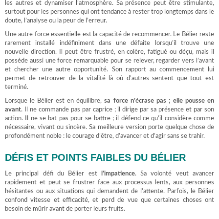
les autres et dynamiser l’atmosphère. Sa présence peut être stimulante,
surtout pour les personnes qui ont tendance à rester trop longtemps dans le
doute, l’analyse ou la peur de l’erreur.
Une autre force essentielle est la capacité de recommencer. Le Bélier reste
rarement installé indéfiniment dans une défaite lorsqu’il trouve une
nouvelle direction. Il peut être frustré, en colère, fatigué ou déçu, mais il
possède aussi une force remarquable pour se relever, regarder vers l’avant
et chercher une autre opportunité. Son rapport au commencement lui
permet de retrouver de la vitalité là où d’autres sentent que tout est
terminé.
Lorsque le Bélier est en équilibre,
sa force n’écrase pas ; elle pousse en
avant
. Il ne commande pas par caprice ; il dirige par sa présence et par son
action. Il ne se bat pas pour se battre ; il défend ce qu’il considère comme
nécessaire, vivant ou sincère. Sa meilleure version porte quelque chose de
profondément noble : le courage d’être, d’avancer et d’agir sans se trahir.
DÉFIS ET POINTS FAIBLES DU BÉLIER
Le principal défi du Bélier est
l’impatience
. Sa volonté veut avancer
rapidement et peut se frustrer face aux processus lents, aux personnes
hésitantes ou aux situations qui demandent de l’attente. Parfois, le Bélier
confond vitesse et efficacité, et perd de vue que certaines choses ont
besoin de mûrir avant de porter leurs fruits.