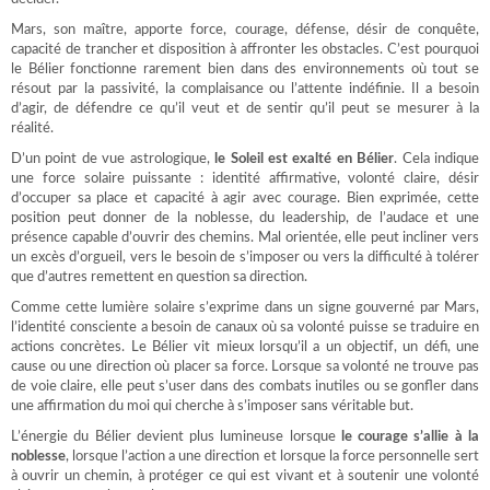
Mars, son maître, apporte force, courage, défense, désir de conquête,
capacité de trancher et disposition à affronter les obstacles. C’est pourquoi
le Bélier fonctionne rarement bien dans des environnements où tout se
résout par la passivité, la complaisance ou l’attente indéfinie. Il a besoin
d’agir, de défendre ce qu’il veut et de sentir qu’il peut se mesurer à la
réalité.
D’un point de vue astrologique,
le Soleil est exalté en Bélier
. Cela indique
une force solaire puissante : identité affirmative, volonté claire, désir
d’occuper sa place et capacité à agir avec courage. Bien exprimée, cette
position peut donner de la noblesse, du leadership, de l’audace et une
présence capable d’ouvrir des chemins. Mal orientée, elle peut incliner vers
un excès d’orgueil, vers le besoin de s’imposer ou vers la difficulté à tolérer
que d’autres remettent en question sa direction.
Comme cette lumière solaire s’exprime dans un signe gouverné par Mars,
l’identité consciente a besoin de canaux où sa volonté puisse se traduire en
actions concrètes. Le Bélier vit mieux lorsqu’il a un objectif, un défi, une
cause ou une direction où placer sa force. Lorsque sa volonté ne trouve pas
de voie claire, elle peut s’user dans des combats inutiles ou se gonfler dans
une affirmation du moi qui cherche à s’imposer sans véritable but.
L’énergie du Bélier devient plus lumineuse lorsque
le courage s’allie à la
noblesse
, lorsque l’action a une direction et lorsque la force personnelle sert
à ouvrir un chemin, à protéger ce qui est vivant et à soutenir une volonté