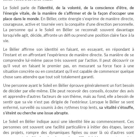
Le Soleil parle de
l’identité, de la volonté, de la conscience d’être, de
l’énergie vitale, de la manière de s’affirmer et de la façon d’occuper une
place dans le monde
. En Bélier, cette énergie s’exprime de manière directe,
courageuse, active et tournée vers la conquête d’une direction personnelle.
La personne qui a le Soleil en Bélier se reconnaît souvent davantage
lorsqu’elle agit, décide, affronte un défi ou prend une position claire face à la
vie.
Le Bélier affirme son identité en faisant, en essayant, en répondant à
l’instant et en affrontant l’expérience de manière directe. Sa manière de se
comprendre lui-même passe très souvent par l’action. Il peut découvrir ce
qu’il veut en faisant le premier pas, en mesurant sa force face à une
situation concrète ou en constatant qu’il est capable de commencer quelque
chose sans attendre que tout soit totalement garanti.
Une personne ayant le Soleil en Bélier éprouve généralement un fort besoin
de décider par elle-même. Elle peut recevoir des conseils, écouter des avis
et apprendre d’autres facteurs de son thème, mais au fond, elle a besoin de
sentir que sa vie n’est pas dirigée de l’extérieur. Lorsque le Bélier se sent
enfermé, surveillé ou soumis à des rythmes trop lents,
sa vitalité s’étouffe,
s’éteint ou cherche une issue abrupte
.
Le Soleil en Bélier indique aussi une identité liée au commencement. Ces
personnes ont souvent une facilité particulière à initier des étapes, lancer
des projets, rompre des dynamiques figées ou oser là où d’autres sont