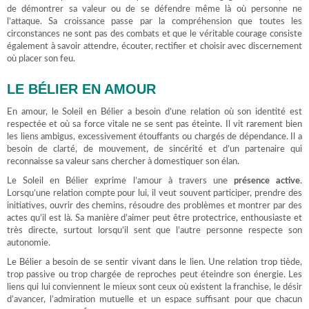
de démontrer sa valeur ou de se défendre même là où personne ne
l’attaque. Sa croissance passe par la compréhension que toutes les
circonstances ne sont pas des combats et que le véritable courage consiste
également à savoir attendre, écouter, rectifier et choisir avec discernement
où placer son feu.
LE BÉLIER EN AMOUR
En amour, le Soleil en Bélier a besoin d’une relation où son identité est
respectée et où sa force vitale ne se sent pas éteinte. Il vit rarement bien
les liens ambigus, excessivement étouffants ou chargés de dépendance. Il a
besoin de clarté, de mouvement, de sincérité et d’un partenaire qui
reconnaisse sa valeur sans chercher à domestiquer son élan.
Le Soleil en Bélier exprime l’amour à travers une
présence active
.
Lorsqu’une relation compte pour lui, il veut souvent participer, prendre des
initiatives, ouvrir des chemins, résoudre des problèmes et montrer par des
actes qu’il est là. Sa manière d’aimer peut être protectrice, enthousiaste et
très directe, surtout lorsqu’il sent que l’autre personne respecte son
autonomie.
Le Bélier a besoin de se sentir vivant dans le lien. Une relation trop tiède,
trop passive ou trop chargée de reproches peut éteindre son énergie. Les
liens qui lui conviennent le mieux sont ceux où existent la franchise, le désir
d’avancer, l’admiration mutuelle et un espace suffisant pour que chacun