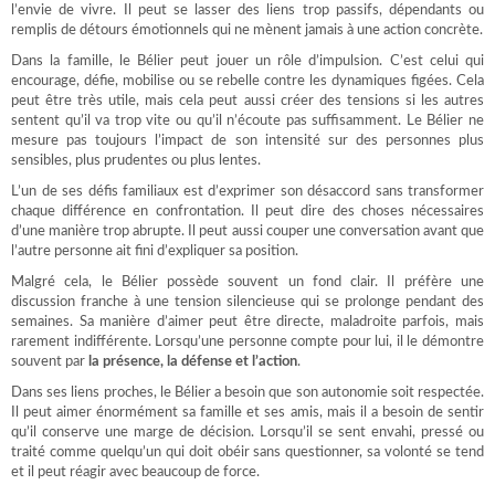
l’envie de vivre. Il peut se lasser des liens trop passifs, dépendants ou
remplis de détours émotionnels qui ne mènent jamais à une action concrète.
Dans la famille, le Bélier peut jouer un rôle d’impulsion. C’est celui qui
encourage, défie, mobilise ou se rebelle contre les dynamiques figées. Cela
peut être très utile, mais cela peut aussi créer des tensions si les autres
sentent qu’il va trop vite ou qu’il n’écoute pas suffisamment. Le Bélier ne
mesure pas toujours l’impact de son intensité sur des personnes plus
sensibles, plus prudentes ou plus lentes.
L’un de ses défis familiaux est d’exprimer son désaccord sans transformer
chaque différence en confrontation. Il peut dire des choses nécessaires
d’une manière trop abrupte. Il peut aussi couper une conversation avant que
l’autre personne ait fini d’expliquer sa position.
Malgré cela, le Bélier possède souvent un fond clair. Il préfère une
discussion franche à une tension silencieuse qui se prolonge pendant des
semaines. Sa manière d’aimer peut être directe, maladroite parfois, mais
rarement indifférente. Lorsqu’une personne compte pour lui, il le démontre
souvent par
la présence, la défense et l’action
.
Dans ses liens proches, le Bélier a besoin que son autonomie soit respectée.
Il peut aimer énormément sa famille et ses amis, mais il a besoin de sentir
qu’il conserve une marge de décision. Lorsqu’il se sent envahi, pressé ou
traité comme quelqu’un qui doit obéir sans questionner, sa volonté se tend
et il peut réagir avec beaucoup de force.