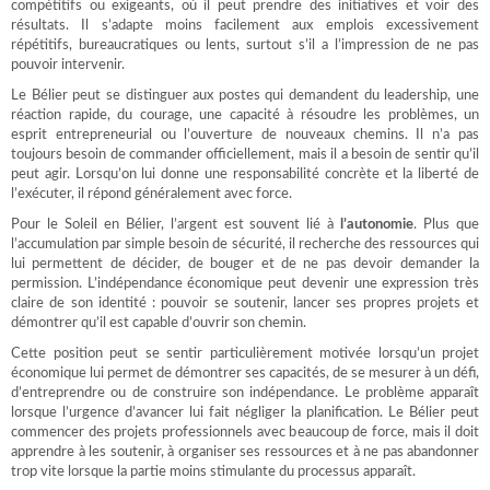
compétitifs ou exigeants, où il peut prendre des initiatives et voir des
résultats. Il s’adapte moins facilement aux emplois excessivement
répétitifs, bureaucratiques ou lents, surtout s’il a l’impression de ne pas
pouvoir intervenir.
Le Bélier peut se distinguer aux postes qui demandent du leadership, une
réaction rapide, du courage, une capacité à résoudre les problèmes, un
esprit entrepreneurial ou l’ouverture de nouveaux chemins. Il n’a pas
toujours besoin de commander officiellement, mais il a besoin de sentir qu’il
peut agir. Lorsqu’on lui donne une responsabilité concrète et la liberté de
l’exécuter, il répond généralement avec force.
Pour le Soleil en Bélier, l’argent est souvent lié à
l’autonomie
. Plus que
l’accumulation par simple besoin de sécurité, il recherche des ressources qui
lui permettent de décider, de bouger et de ne pas devoir demander la
permission. L’indépendance économique peut devenir une expression très
claire de son identité : pouvoir se soutenir, lancer ses propres projets et
démontrer qu’il est capable d’ouvrir son chemin.
Cette position peut se sentir particulièrement motivée lorsqu’un projet
économique lui permet de démontrer ses capacités, de se mesurer à un défi,
d’entreprendre ou de construire son indépendance. Le problème apparaît
lorsque l’urgence d’avancer lui fait négliger la planification. Le Bélier peut
commencer des projets professionnels avec beaucoup de force, mais il doit
apprendre à les soutenir, à organiser ses ressources et à ne pas abandonner
trop vite lorsque la partie moins stimulante du processus apparaît.