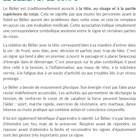
Le Bélier est traditionnellement associé à
la tête, au visage et à la partie
supérieure du corps
. Cela ne signifie pas que toutes les personnes ayant le
Soleil en Bélier auront des problèmes dans cette zone, et cela ne remplace
en aucun cas une évaluation médicale. Cette association indique simplement
une correspondance symbolique ancienne entre le signe et certaines parties
du corps.
La relation du Bélier avec la tête correspond bien à sa manière d’entrer dans
la vie : de front, avec élan, avec décision et parfois avec trop de hâte. C’est
un signe qui tend à aller en premier, à ouvrir le passage et à placer beaucoup
d’énergie dans le démarrage. C’est pourquoi, sur le plan symbolique, il peut
être relié à la tension, à l’inflammation, aux maux de tête, à la mâchoire
serrée, à la fatigue due à un excès d’activité ou aux troubles liés à un stress
prolongé.
Le Bélier a besoin de mouvement physique. Son énergie n’est pas faite pour
rester indéfiniment accumulée. Les activités qui permettent de décharger la
tension, de renforcer le corps et de canaliser la force peuvent beaucoup
l’aider : sport, marche rapide, exercices de résistance, arts martiaux, danse
intense ou toute pratique qui combine action et conscience corporelle.
Il lui est également bénéfique d’apprendre à ralentir. Le Bélier n’a pas besoin
d’éteindre son feu, mais de le préserver. Respirer avant de répondre, se
reposer avant d’atteindre la limite et reconnaître les signes d’épuisement
sont des gestes très importants pour ce signe.