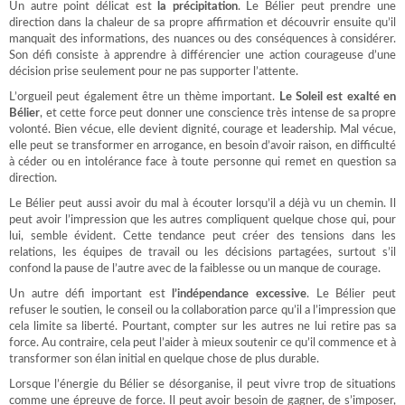
Un autre point délicat est
la précipitation
. Le Bélier peut prendre une
direction dans la chaleur de sa propre affirmation et découvrir ensuite qu’il
manquait des informations, des nuances ou des conséquences à considérer.
Son défi consiste à apprendre à différencier une action courageuse d’une
décision prise seulement pour ne pas supporter l’attente.
L’orgueil peut également être un thème important.
Le Soleil est exalté en
Bélier
, et cette force peut donner une conscience très intense de sa propre
volonté. Bien vécue, elle devient dignité, courage et leadership. Mal vécue,
elle peut se transformer en arrogance, en besoin d’avoir raison, en difficulté
à céder ou en intolérance face à toute personne qui remet en question sa
direction.
Le Bélier peut aussi avoir du mal à écouter lorsqu’il a déjà vu un chemin. Il
peut avoir l’impression que les autres compliquent quelque chose qui, pour
lui, semble évident. Cette tendance peut créer des tensions dans les
relations, les équipes de travail ou les décisions partagées, surtout s’il
confond la pause de l’autre avec de la faiblesse ou un manque de courage.
Un autre défi important est
l’indépendance excessive
. Le Bélier peut
refuser le soutien, le conseil ou la collaboration parce qu’il a l’impression que
cela limite sa liberté. Pourtant, compter sur les autres ne lui retire pas sa
force. Au contraire, cela peut l’aider à mieux soutenir ce qu’il commence et à
transformer son élan initial en quelque chose de plus durable.
Lorsque l’énergie du Bélier se désorganise, il peut vivre trop de situations
comme une épreuve de force. Il peut avoir besoin de gagner, de s’imposer,