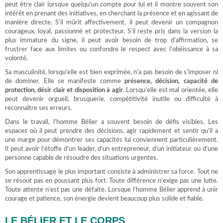
peut être clair lorsque quelqu’un compte pour lui et il montre souvent son
intérêt en prenant des initiatives, en cherchant la présence et en agissant de
manière directe. S’il mûrit affectivement, il peut devenir un compagnon
courageux, loyal, passionné et protecteur. S’il reste pris dans la version la
plus immature du signe, il peut avoir besoin de trop d’affirmation, se
frustrer face aux limites ou confondre le respect avec l’obéissance à sa
volonté.
Sa masculinité, lorsqu’elle est bien exprimée, n’a pas besoin de s’imposer ni
de dominer. Elle se manifeste comme
présence, décision, capacité de
protection, désir clair et disposition à agir
. Lorsqu’elle est mal orientée, elle
peut devenir orgueil, brusquerie, compétitivité inutile ou difficulté à
reconnaître ses erreurs.
Dans le travail, l’homme Bélier a souvent besoin de défis visibles. Les
espaces où il peut prendre des décisions, agir rapidement et sentir qu’il a
une marge pour démontrer ses capacités lui conviennent particulièrement.
Il peut avoir l’étoffe d’un leader, d’un entrepreneur, d’un initiateur ou d’une
personne capable de résoudre des situations urgentes.
Son apprentissage le plus important consiste à administrer sa force. Tout ne
se résout pas en poussant plus fort. Toute différence n’exige pas une lutte.
Toute attente n’est pas une défaite. Lorsque l’homme Bélier apprend à unir
courage et patience, son énergie devient beaucoup plus solide et fiable.
LE BÉLIER ET LE CORPS