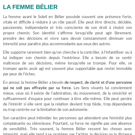
LA FEMME BÉLIER
La femme ayant le Soleil en Bélier possède souvent une présence forte,
vitale et difficile à réduire à un rôle passif. Elle peut être directe, décidée,
passionnée, indépendante et très consciente de son droit à choisir son
propre chemin. Son identité s’affirme lorsqu’elle peut agir librement,
prendre des décisions et vivre sans devoir constamment diminuer son
intensité pour paraître plus accommodante aux yeux des autres.
Elle supporte rarement bien qu’on cherche à la contrôler, à l’infantiliser ou à
lui indiquer son chemin depuis l’extérieur. Elle a besoin de se sentir
maîtresse de ses décisions, même lorsqu’elle se trompe. Pour elle, se
tromper après avoir agi est souvent plus supportable que rester immobile
par peur de l’échec.
En amour, la femme Bélier a besoin
de respect, de clarté et d’une personne
qui ne soit pas effrayée par sa force
. Les liens vivants lui conviennent
mieux, ceux où il existe de l’admiration, du mouvement, de la sincérité et
suffisamment d’espace pour continuer à être elle-même. Elle peut perdre
de l’intérêt si elle sent que la relation devient trop tiède, trop dépendante
ou trop centrée sur la limitation de son autonomie.
Son caractère peut intimider les personnes qui attendent une féminité plus
complaisante ou silencieuse. Pourtant, sa force ne signifie pas une absence
de sensibilité. Très souvent, la femme Bélier ressent les choses avec
intensité, mais elle tend à se protéger par l’action, la décision ou la distance