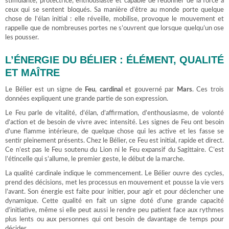
stimulante, protectrice, enthousiaste et capable de redonner de la force à
ceux qui se sentent bloqués. Sa manière d’être au monde porte quelque
chose de l’élan initial : elle réveille, mobilise, provoque le mouvement et
rappelle que de nombreuses portes ne s’ouvrent que lorsque quelqu’un ose
les pousser.
L’ÉNERGIE DU BÉLIER : ÉLÉMENT, QUALITÉ
ET MAÎTRE
Le Bélier est un signe de
Feu
,
cardinal
et gouverné par
Mars
. Ces trois
données expliquent une grande partie de son expression.
Le Feu parle de vitalité, d’élan, d’affirmation, d’enthousiasme, de volonté
d’action et de besoin de vivre avec intensité. Les signes de Feu ont besoin
d’une flamme intérieure, de quelque chose qui les active et les fasse se
sentir pleinement présents. Chez le Bélier, ce Feu est initial, rapide et direct.
Ce n’est pas le Feu soutenu du Lion ni le Feu expansif du Sagittaire. C’est
l’étincelle qui s’allume, le premier geste, le début de la marche.
La qualité cardinale indique le commencement. Le Bélier ouvre des cycles,
prend des décisions, met les processus en mouvement et pousse la vie vers
l’avant. Son énergie est faite pour initier, pour agir et pour déclencher une
dynamique. Cette qualité en fait un signe doté d’une grande capacité
d’initiative, même si elle peut aussi le rendre peu patient face aux rythmes
plus lents ou aux personnes qui ont besoin de davantage de temps pour
décider.