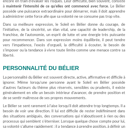
encore en train d’évaluer les risques. Leur difficulté, bien souvent, consiste
à
maintenir l’intensité de ce qu’elles ont commencé avec force
. Le Bélier
possède une puissance extraordinaire pour démarrer, mais il doit apprendre
à administrer cette force afin que sa volonté ne se consume pas trop vite.
Dans sa meilleure expression, le Soleil en Bélier donne du courage, de
l’initiative, de la sincérité, un élan vital, une capacité de leadership, de la
franchise, de l’autonomie, un esprit de lutte et une énergie très puissante
pour recommencer. Dans son expression moins équilibrée, il peut tendre
vers l’impatience, l’excès d’orgueil, la difficulté à écouter, le besoin de
s’imposer ou la tendance à vivre toute limite comme une menace contre sa
liberté.
PERSONNALITÉ DU BÉLIER
La personnalité du Bélier est souvent directe, active, affirmative et difficile à
ignorer. Même lorsqu’une personne ayant le Soleil en Bélier possède
d’autres facteurs du thème plus réservés, sensibles ou prudents, il existe
généralement en elle un besoin intérieur d’avancer, de prendre position et
de se sentir maîtresse de ses propres mouvements.
Le Bélier se sent rarement à l’aise lorsqu’il doit attendre trop longtemps. Il a
besoin de voir une direction. Il lui est difficile de rester indéfiniment dans
des situations ambiguës, des conversations qui n’aboutissent à rien ou des
processus qui semblent s’éterniser. Lorsque quelque chose compte pour lui,
sa volonté s’allume rapidement : il a tendance à prendre position, à définir un